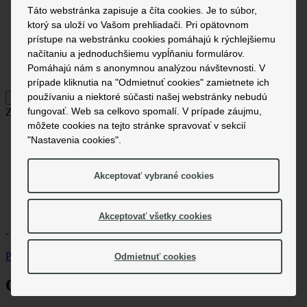
Ženy
Táto webstránka zapisuje a číta cookies. Je to súbor,
Oblečenie
ktorý sa uloží vo Vašom prehliadači. Pri opätovnom
Tričká
prístupe na webstránku cookies pomáhajú k rýchlejšiemu
Muži
načítaniu a jednoduchšiemu vypĺňaniu formulárov.
Oblečenie
Pomáhajú nám s anonymnou analýzou návštevnosti. V
Tričká
prípade kliknutia na "Odmietnuť cookies" zamietnete ich
používaniu a niektoré súčasti našej webstránky nebudú
Filter
fungovať. Web sa celkovo spomalí. V prípade záujmu,
Zoradiť ako
môžete cookies na tejto stránke spravovať v sekcií
Názov (A-Z)
"Nastavenia cookies".
Názov (Z-A)
Najdrahšie
Najlacnejšie
Akceptovať vybrané cookies
Najnovšie
Najstaršie
Najpredávanejšie
Akceptovať všetky cookies
- Nie sú dostupné žiadne produkty -
Pridať svôj návrh
Odmietnuť cookies
Odber našich noviniek