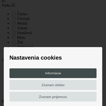
Farba
Čierna
Červená
Modrá
Zelená
Oranžová
Biela
Žltá
Tyrkysová
Fialová
Nastavenia cookies
Veľkosť
XS
Informácie
S
M
L
Zoznam účelov
XL
XXL
Zoznam príjemcov
Kategória