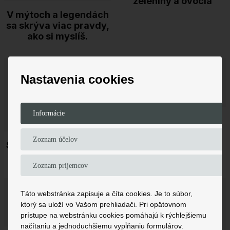
zeleniny a ovocia
V mýtoch a legendách
sa skrýva viac pravdy,
ako si myslíš.
Nastavenia cookies
19,99 €
23,00 €
Informácie
Anxiety
Zoznam účelov
SUBHAM ASTU SARVA
JAGATAM
Zoznam príjemcov
Táto webstránka zapisuje a číta cookies. Je to súbor,
20,00 €
ktorý sa uloží vo Vašom prehliadači. Pri opätovnom
prístupe na webstránku cookies pomáhajú k rýchlejšiemu
načítaniu a jednoduchšiemu vypĺňaniu formulárov.