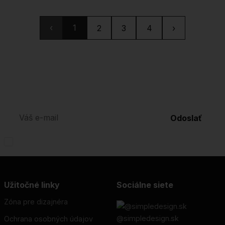
‹
1
2
3
4
›
Odber našich noviniek
Odoslať
Prečítal (-a) som si vyhlásenie o
ochrane osobných údajov
a rozumiem mu.
Užitočné linky
Sociálne siete
Zóna pre dizajnéra
@simpledesign.sk
Ochrana osobných údajov