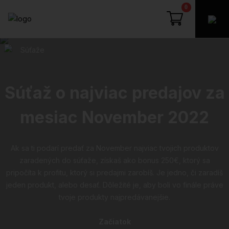
0
Súťaže
Súťaž o najviac predajov za
mesiac November 2022
Ak sa ti podarí predať za November najviac tvojich produktov
zaradených do súťaže, získaš ako bonus 250€, ktorý sa
pripočíta k profitu, ktorý si predajmi zarobíš. Je jedno, či zaradíš
jeden produkt, alebo desať. Dôležité je, aby boli vo finále práve
tvoje produkty najpredávanejšie.
Začiatok