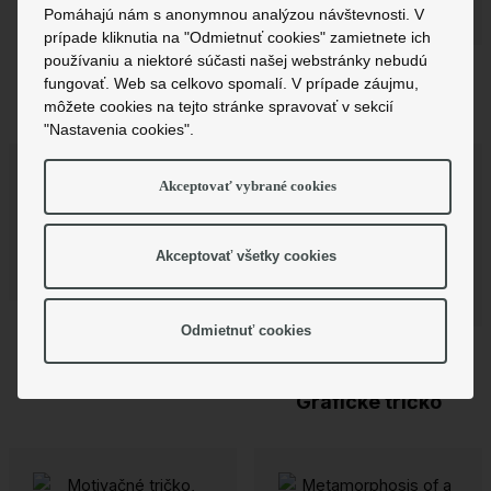
22,99 €
Pomáhajú nám s anonymnou analýzou návštevnosti. V
Nutelka
prípade kliknutia na "Odmietnuť cookies" zamietnete ich
používaniu a niektoré súčasti našej webstránky nebudú
Koníkodinosaurus -
fungovať. Web sa celkovo spomalí. V prípade záujmu,
jesenná depresia
môžete cookies na tejto stránke spravovať v sekcií
"Nastavenia cookies".
Akceptovať vybrané cookies
22,99 €
Akceptovať všetky cookies
22,59 €
Koníkodinosaurus -
Odmietnuť cookies
jesenná depresia
Motivačné tričko,
Inšpiratívne tričko,
Grafické tričko