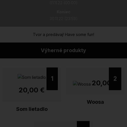
01.11.22 (00:00)
Koniec
30.11.22 (23:59)
Tvor a predávaj! Have some fun!
Výherné produkty
1
2
20,00 €
20,00 €
Woosa
Som lietadlo