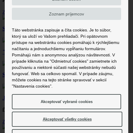
Podobné produkty
Zobraziť viac
Zoznam príjemcov
20,99 €
Simple design logo
Táto webstránka zapisuje a číta cookies. Je to súbor,
ktorý sa uloží vo Vašom prehliadači. Pri opätovnom
24,00 €
prístupe na webstránku cookies pomáhajú k rýchlejšiemu
načítaniu a jednoduchšiemu vypĺňaniu formulárov.
"STUPIDO" Just think
Pomáhajú nám s anonymnou analýzou návštevnosti. V
prípade kliknutia na "Odmietnuť cookies" zamietnete ich
20,99 €
používaniu a niektoré súčasti našej webstránky nebudú
fungovať. Web sa celkovo spomalí. V prípade záujmu,
Simple wolf
môžete cookies na tejto stránke spravovať v sekcií
20,99 €
"Nastavenia cookies".
.be cool
Akceptovať vybrané cookies
Ďalšie produkty dizajnéra
M.O.N.M.O
Akceptovať všetky cookies
Zobraziť viac
21,99 €