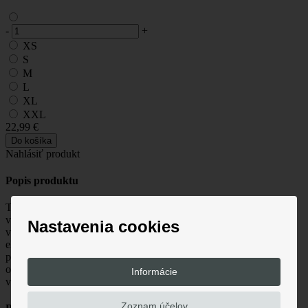
-
+
XS
S
M
L
XL
XXL
22,99 €
Do košíka
Nahlásiť produkt
Popis produktu
Tričko Malfini Single Jersey je vyrobené z kvalitnej bavlny s ľahko
vypasovaným strihom a bočnými švami pre moderný a pohodlný
Nastavenia cookies
vzhľad. Má úzký lem priekrčníku z rebrového úpletu 1:1 s 5 %
elastanu pre dokonalý a pohodlný fit. Ramenné švy sú zpevnené
páskou a tričko je ošetrené silikonovou úpravou, ktorá zvyšuje
odolnosť a tvarovú stabilitu. Je vhodné pre rôzne príležitosti a má
Informácie
vkusný a moderný dizajn.
Zoznam účelov