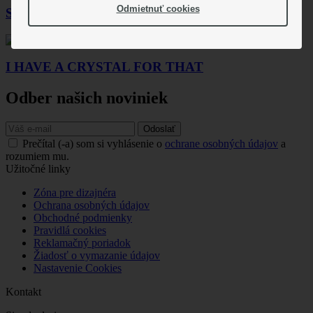
Odmietnuť cookies
Sebaláska
22,99 €
I HAVE A CRYSTAL FOR THAT
Odber našich noviniek
Odoslať
Prečítal (-a) som si vyhlásenie o
ochrane osobných údajov
a
rozumiem mu.
Užitočné linky
Zóna pre dizajnéra
Ochrana osobných údajov
Obchodné podmienky
Pravidlá cookies
Reklamačný poriadok
Žiadosť o vymazanie údajov
Nastavenie Cookies
Kontakt