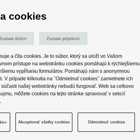
a tvarovú stabilitu. Je vhodné pre rôzne príležitosti a má
a cookies
Zoznam účelov
Zoznam príjemcov
uje a číta cookies. Je to súbor, ktorý sa uloží vo Vašom
24,00 €
20,99 €
tovnom prístupe na webstránku cookies pomáhajú k rýchlejšiemu
chšiemu vypĺňaniu formulárov. Pomáhajú nám s anonymnou
. V prípade kliknutia na "Odmietnuť cookies" zamietnete ich
é súčasti našej webstránky nebudú fungovať. Web sa celkovo
STUPIDO" Just think
Simple wolf
ujmu, môžete cookies na tejto stránke spravovať v sekcií
.
Nobody
Akceptovať všetky cookies
Odmietnuť cookies
kies