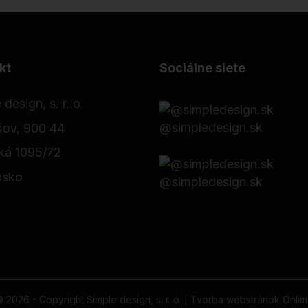
kt
Sociálne siete
 design, s. r. o.
@simpledesign.sk
ov, 900 44
ká 1095/72
nsko
@simpledesign.sk
 2026 - Copyright Simple design, s. r. o. |
Tvorba webstránok Onlim