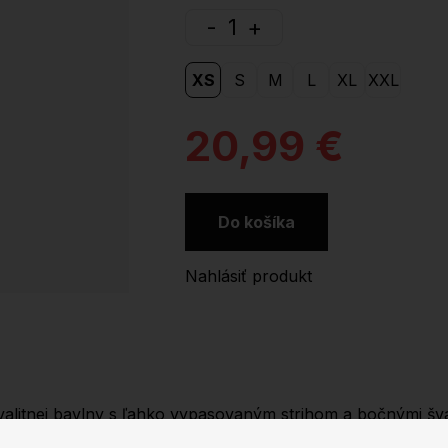
-
+
XS
S
M
L
XL
XXL
20,99 €
Do košíka
Nahlásiť produkt
 kvalitnej bavlny s ľahko vypasovaným strihom a bočnými 
1 s 5 % elastanu pre dokonalý a pohodlný fit. Ramenné švy