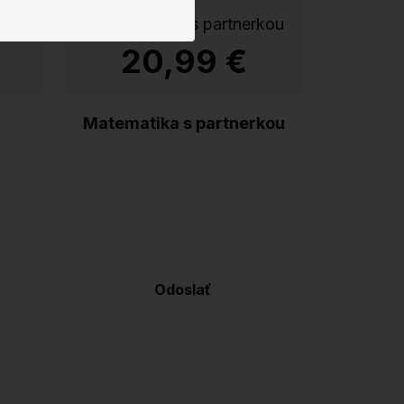
20,99 €
Matematika s partnerkou
Odoslať
obných údajov
a rozumiem mu.