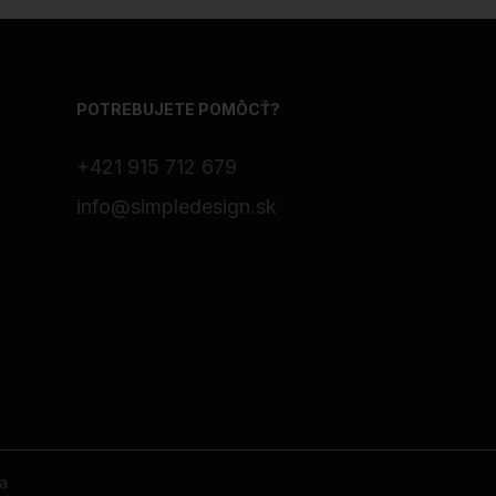
POTREBUJETE POMÔCŤ?
+421 915 712 679
info@simpledesign.sk
a