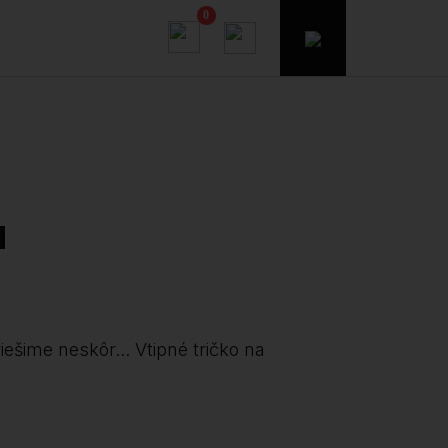
0
u
iešime neskôr... Vtipné tričko na