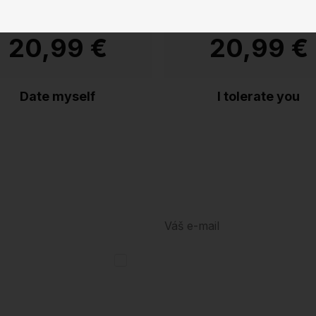
20,99 €
20,99 €
Date myself
I tolerate you
h
Prečítal (-a) som si vyhlásenie o
ochrane os