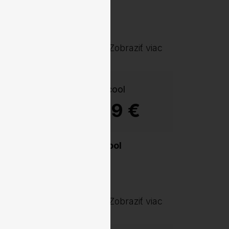
 vkusný a moderný dizajn.
Zobraziť viac
20,99 €
.be cool
Zobraziť viac