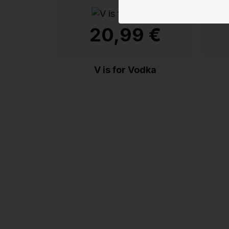
20,99 €
V is for Vodka
Odber našic
noviniek