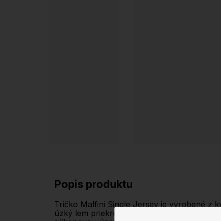
Popis produktu
Tričko Malfini Single Jersey je vyrobené z
úzký lem priekrčníku z rebrového úpletu 1: