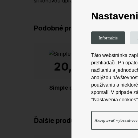
silikonovou úpravou, ktorá zvyšuje odolnosť 
Nastaveni
Podobné produkty
Informácie
Táto webstránka zapis
20,99 €
prehliadači. Pri opä
načítaniu a jednodu
analýzou návštevnosti
používaniu a niektor
Simple design logo
"
spomalí. V prípade zá
"Nastavenia cookies"
Ďalšie produkty dizajnéra
Mr. 
Akceptovať vybrané coo